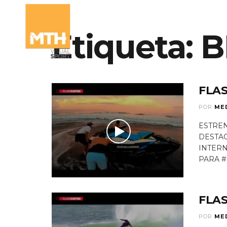
Etiqueta:
QUIÉN
B
FLAS
POR
ME
ESTREN
DESTAC
INTER
PARA #
FLAS
POR
ME