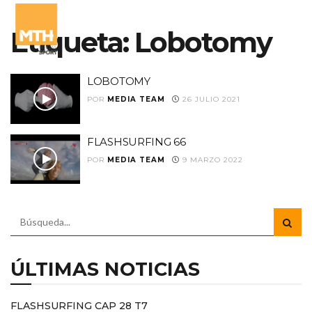
Etiqueta:
Lobotomy
LOBOTOMY
POR
MEDIA TEAM
26 JULIO 2021
FLASHSURFING 66
POR
MEDIA TEAM
9 MARZO 2022
ÚLTIMAS NOTICIAS
FLASHSURFING CAP 28 T7