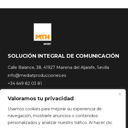
SOLUCIÓN INTEGRAL DE COMUNICACIÓN
Calle Balance, 38, 41927 Mairena del Aljarafe, Sevilla
info@mediatproducciones.es
+34 649 82 03 81
Valoramos tu privacidad
#FLASHSURFING
#CONEXIONSURFING
Usamos cookies para mejorar su experiencia de
A CONTRA PICO
navegación, mostrarle anuncios o contenidos
DOCUSERIES
personalizados y analizar nuestro tráfico. Al hacer clic