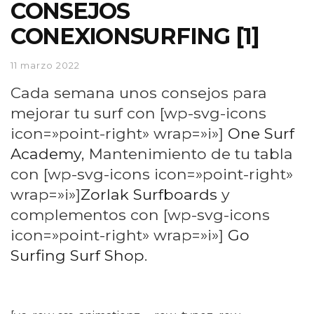
CONSEJOS
CONEXIONSURFING [1]
11 marzo 2022
Cada semana unos consejos para
mejorar tu surf con [wp-svg-icons
icon=»point-right» wrap=»i»]
One Surf
Academy
, Mantenimiento de tu tabla
con [wp-svg-icons icon=»point-right»
wrap=»i»]
Zorlak Surfboards
y
complementos con [wp-svg-icons
icon=»point-right» wrap=»i»]
Go
Surfing Surf Shop
.