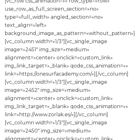
[vc_row css_animation=»» row_type=»row»
use_row_as_full_screen_section=»no»
type=»full_width» angled_section=»no»
text_align=»left»
background_image_as_pattern=»without_pattern»]
[vc_column width=»1/3″][vc_single_image
image=»2451″ img_size=»medium»
alignment=»center» onclick=»custom_link»
img_link_target=»_blank» qode_css_animation=»»
link=»https://onesurfacademy.com/»][/vc_column]
[vc_column width=»1/3″][vc_single_image
image=»2452″ img_size=»medium»
alignment=»center» onclick=»custom_link»
img_link_target=»_blank» qode_css_animation=»»
link=»http://www.zorlak.es/»][/vc_column]
[vc_column width=»1/3″][vc_single_image
image=»2450″ img_size=»medium»
alignment=»center» onclick=»custom_link»