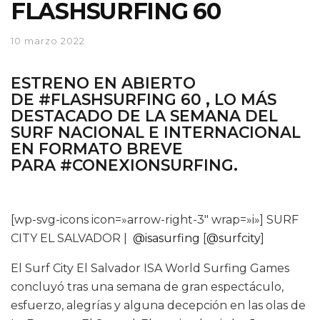
FLASHSURFING 60
10 marzo 2022
ESTRENO EN ABIERTO
DE
#FLASHSURFING 60
, LO MÁS
DESTACADO DE LA SEMANA DEL
SURF NACIONAL E INTERNACIONAL
EN FORMATO BREVE
PARA
#CONEXIONSURFING.
[wp-svg-icons icon=»arrow-right-3″ wrap=»i»] SURF
CITY EL SALVADOR |
@isasurfing
[
@surfcity
]
El Surf City El Salvador ISA World Surfing Games
concluyó tras una semana de gran espectáculo,
esfuerzo, alegrías y alguna decepción en las olas de