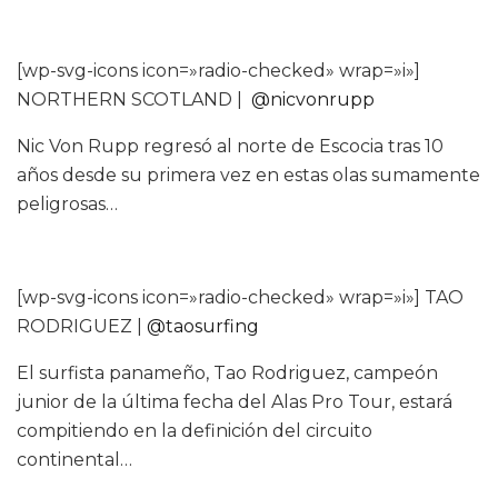
[wp-svg-icons icon=»radio-checked» wrap=»i»]
NORTHERN SCOTLAND |
@nicvonrupp
Nic Von Rupp regresó al norte de Escocia tras 10
años desde su primera vez en estas olas sumamente
peligrosas…
[wp-svg-icons icon=»radio-checked» wrap=»i»] TAO
RODRIGUEZ |
@taosurfing
El surfista panameño, Tao Rodriguez, campeón
junior de la última fecha del Alas Pro Tour, estará
compitiendo en la definición del circuito
continental…