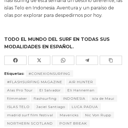
flashsufing de esta semana un destino diferente, las
islas Telo en Indonesia. Aventura y un paraíso de
olas por explorar para despedirnos por hoy.
TODO EL MUNDO DEL SURF EN TODAS SUS
MODALIDADES EN ESPAÑOL.
Etiquetas:
#CONEXIONSURFING
#FLASHSURFING MAGAZINE
AIR HUNTER
Alas Pro Tour
El Salvador
Eli Hanneman
filmmaker
flashsurfing
INDONESIA
isla de Maui
ISLAS TELO
Jaciel Santiago
LUCA PADUA
madrid surf film festival
Mavericks
Nic Von Rupp
NORTHERN SCOTLAND
POINT BREAK