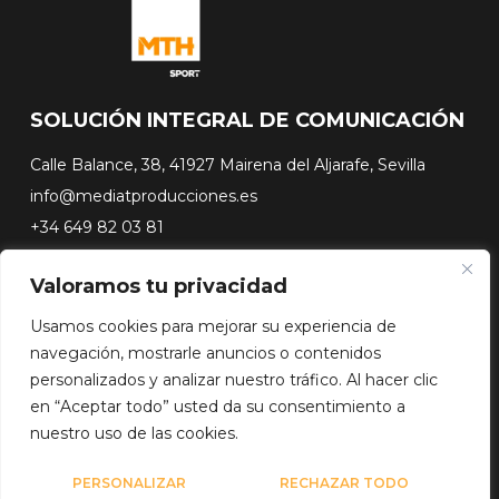
SOLUCIÓN INTEGRAL DE COMUNICACIÓN
Calle Balance, 38, 41927 Mairena del Aljarafe, Sevilla
info@mediatproducciones.es
+34 649 82 03 81
Valoramos tu privacidad
#FLASHSURFING
#CONEXIONSURFING
Usamos cookies para mejorar su experiencia de
A CONTRA PICO
navegación, mostrarle anuncios o contenidos
DOCUSERIES
personalizados y analizar nuestro tráfico. Al hacer clic
en “Aceptar todo” usted da su consentimiento a
nuestro uso de las cookies.
Copyright© 2026 Media Team Producciones - Reserved
Diseño web por
WebmasterPRO
PERSONALIZAR
RECHAZAR TODO