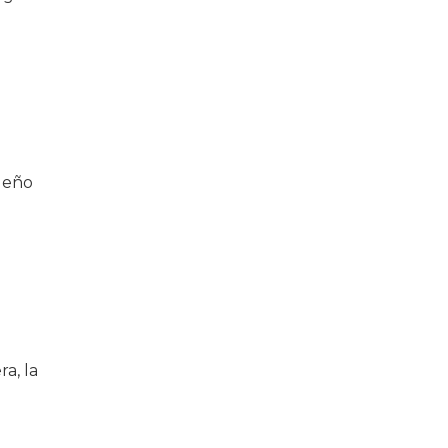
ueño
a, la