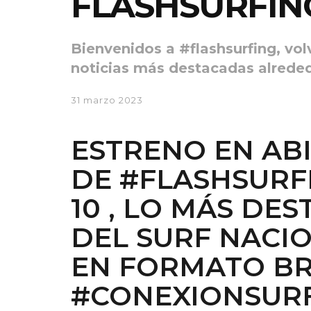
FLASHSURFING
Bienvenidos a #flashsurfing, v
noticias más destacadas alrede
31 marzo 2023
ESTRENO EN AB
DE
#FLASHSURF
10
, LO MÁS DE
DEL SURF NACI
EN FORMATO BR
#CONEXIONSURF