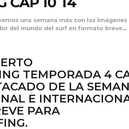
 CAP 10 T4
olvemos una semana más con las imágenes
dor del mundo del surf en formato breve…
IERTO
ING TEMPORADA 4 CA
STACADO DE LA SEMA
ONAL E INTERNACION
EVE PARA
ING.