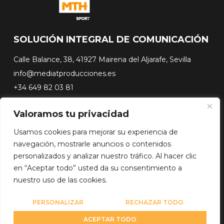
SOLUCIÓN INTEGRAL DE COMUNICACIÓN
Calle Balance, 38, 41927 Mairena del Aljarafe, Sevilla
info@mediatproducciones.es
+34 649 82 03 81
Valoramos tu privacidad
#FLASHSURFING
#CONEXIONSURFING
Usamos cookies para mejorar su experiencia de
A CONTRA PICO
navegación, mostrarle anuncios o contenidos
DOCUSERIES
personalizados y analizar nuestro tráfico. Al hacer clic
en “Aceptar todo” usted da su consentimiento a
nuestro uso de las cookies.
Copyright© 2026 Media Team Producciones - Reserved
Diseño web por
WebmasterPRO
PERSONALIZAR
RECHAZAR TODO
ACEPTAR TODO