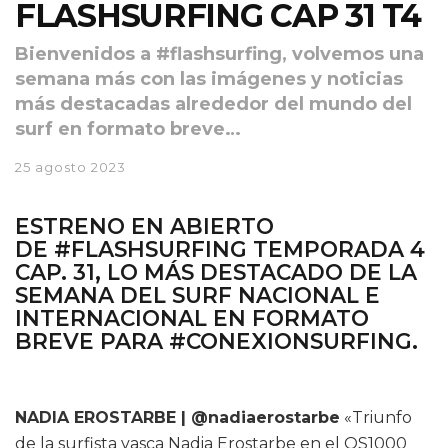
FLASHSURFING CAP 31 T4
Bienvenidos a #flashsurfing, volvemos una
semana más con las imágenes y noticias
más destacadas alrededor del mundo del
surf en formato breve…
25 agosto 2023
ESTRENO EN ABIERTO
DE
#FLASHSURFING TEMPORADA 4
CAP. 31
, LO MÁS DESTACADO DE LA
SEMANA DEL SURF NACIONAL E
INTERNACIONAL EN FORMATO
BREVE PARA
#CONEXIONSURFING.
NADIA EROSTARBE | @nadiaerostarbe
«Triunfo
de la surfista vasca Nadia Erostarbe en el QS1000