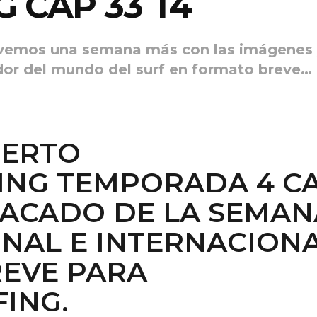
 CAP 33 T4
olvemos una semana más con las imágenes
dor del mundo del surf en formato breve…
IERTO
ING TEMPORADA 4 CA
TACADO DE LA SEMAN
ONAL E INTERNACION
EVE PARA
ING.