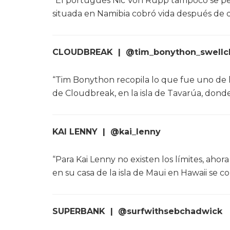
“El portugués Nic Von Rupp tampoco se perd
situada en Namibia cobró vida después de 
CLOUDBREAK | @tim_bonython_swellc
“Tim Bonython recopila lo que fue uno de l
de Cloudbreak, en la isla de Tavarúa, dond
KAI LENNY | @kai_lenny
“Para Kai Lenny no existen los límites, aho
en su casa de la isla de Maui en Hawaii se
SUPERBANK | @surfwithsebchadwick