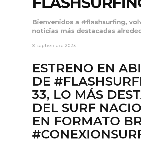
FLASHSURFING
Bienvenidos a #flashsurfing, v
noticias más destacadas alrede
8 septiembre 2023
ESTRENO EN AB
DE
#FLASHSURF
33
, LO MÁS DES
DEL SURF NACI
EN FORMATO BR
#CONEXIONSURF