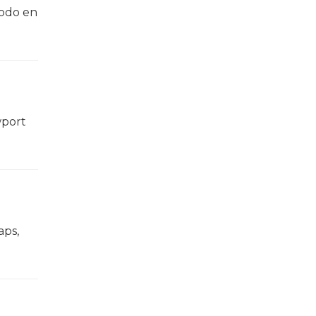
iodo en
wport
aps,