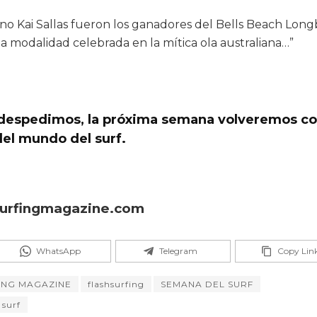
iano Kai Sallas fueron los ganadores del Bells Beach Lon
a modalidad celebrada en la mítica ola australiana…”
s despedimos, la próxima semana volveremos c
del mundo del surf.
hsurfingmagazine.com
WhatsApp
Telegram
Copy Lin
ING MAGAZINE
flashsurfing
SEMANA DEL SURF
 surf