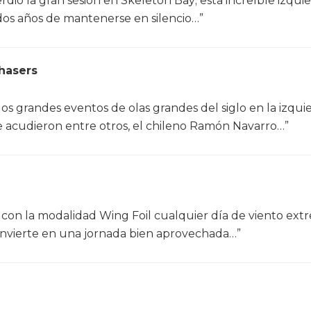
ió la gran sesión en Skeleton Bay; esta increíble izqui
dos años de mantenerse en silencio…”
hasers
os grandes eventos de olas grandes del siglo en la izqui
e acudieron entre otros, el chileno Ramón Navarro…”
ra con la modalidad Wing Foil cualquier día de viento ex
 convierte en una jornada bien aprovechada…”