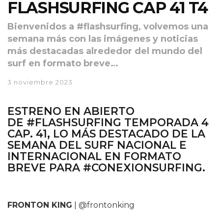
FLASHSURFING CAP 41 T4
Bienvenidos a #flashsurfing, volvemos una
semana más con las imágenes y noticias
más destacadas alrededor del mundo del
surf en formato breve…
3 noviembre 2023
ESTRENO EN ABIERTO
DE
#FLASHSURFING TEMPORADA 4
CAP. 41
, LO MÁS DESTACADO DE LA
SEMANA DEL SURF NACIONAL E
INTERNACIONAL EN FORMATO
BREVE PARA
#CONEXIONSURFING.
FRONTON KING
| @frontonking