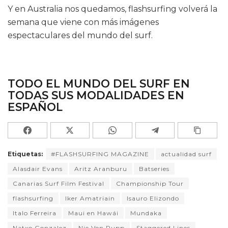
Y en Australia nos quedamos, flashsurfing volverá la
semana que viene con más imágenes
espectaculares del mundo del surf.
TODO EL MUNDO DEL SURF EN
TODAS SUS MODALIDADES EN
ESPAÑOL
Etiquetas:
#FLASHSURFING MAGAZINE
actualidad surf
Alasdair Evans
Aritz Aranburu
Batseries
Canarias Surf Film Festival
Championship Tour
flashsurfing
Iker Amatriain
Isauro Elizondo
Italo Ferreira
Maui en Hawái
Mundaka
Natxo Gonzalez
Nic Von Rupp
Staggered Lines