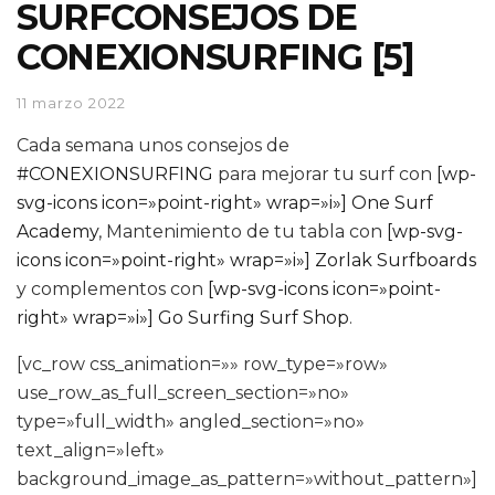
SURFCONSEJOS DE
CONEXIONSURFING [5]
11 marzo 2022
Cada semana unos consejos de
#CONEXIONSURFING
para mejorar tu surf con
[wp-
svg-icons icon=»point-right» wrap=»i»] One Surf
Academy
, Mantenimiento de tu tabla con
[wp-svg-
icons icon=»point-right» wrap=»i»] Zorlak Surfboards
y complementos con
[wp-svg-icons icon=»point-
right» wrap=»i»] Go Surfing Surf Shop
.
[vc_row css_animation=»» row_type=»row»
use_row_as_full_screen_section=»no»
type=»full_width» angled_section=»no»
text_align=»left»
background_image_as_pattern=»without_pattern»]