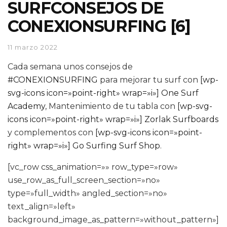
SURFCONSEJOS DE
CONEXIONSURFING [6]
11 marzo 2022
Cada semana unos consejos de
#CONEXIONSURFING
para mejorar tu surf con
[wp-
svg-icons icon=»point-right» wrap=»i»] One Surf
Academy
, Mantenimiento de tu tabla con
[wp-svg-
icons icon=»point-right» wrap=»i»] Zorlak Surfboards
y complementos con
[wp-svg-icons icon=»point-
right» wrap=»i»] Go Surfing Surf Shop
.
[vc_row css_animation=»» row_type=»row»
use_row_as_full_screen_section=»no»
type=»full_width» angled_section=»no»
text_align=»left»
background_image_as_pattern=»without_pattern»]