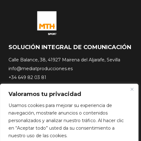
SOLUCIÓN INTEGRAL DE COMUNICACIÓN
Calle Balance, 38, 41927 Mairena del Aljarafe, Sevilla
info@mediatproducciones.es
+34 649 82 03 81
Valoramos tu privacidad
#FLASHSURFING
#CONEXIONSURFING
Usamos cookies para mejorar su experiencia de
A CONTRA PICO
navegación, mostrarle anuncios o contenidos
DOCUSERIES
personalizados y analizar nuestro tráfico. Al hacer clic
en “Aceptar todo” usted da su consentimiento a
nuestro uso de las cookies.