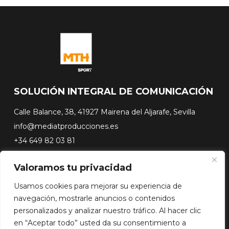
SOLUCIÓN INTEGRAL DE COMUNICACIÓN
Calle Balance, 38, 41927 Mairena del Aljarafe, Sevilla
info@mediatproducciones.es
+34 649 82 03 81
Valoramos tu privacidad
#FLASHSURFING
#CONEXIONSURFING
Usamos cookies para mejorar su experiencia de
A CONTRA PICO
navegación, mostrarle anuncios o contenidos
DOCUSERIES
personalizados y analizar nuestro tráfico. Al hacer clic
en “Aceptar todo” usted da su consentimiento a