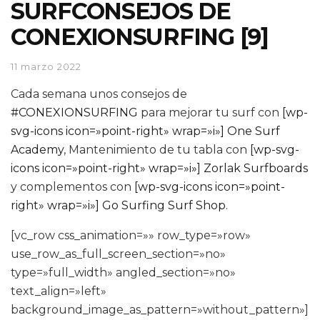
SURFCONSEJOS DE
CONEXIONSURFING [9]
11 marzo 2022
Cada semana unos consejos de
#CONEXIONSURFING
para mejorar tu surf con
[wp-
svg-icons icon=»point-right» wrap=»i»] One Surf
Academy
, Mantenimiento de tu tabla con
[wp-svg-
icons icon=»point-right» wrap=»i»] Zorlak Surfboards
y complementos con
[wp-svg-icons icon=»point-
right» wrap=»i»] Go Surfing Surf Shop
.
[vc_row css_animation=»» row_type=»row»
use_row_as_full_screen_section=»no»
type=»full_width» angled_section=»no»
text_align=»left»
background_image_as_pattern=»without_pattern»]