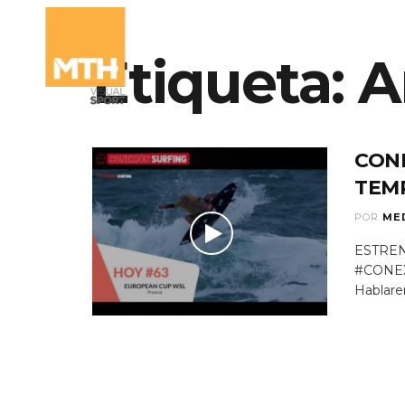
Etiqueta:
A
QUIÉNES SOMO
CON
TEM
POR
ME
ESTREN
#CONE
Hablarem