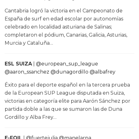
Cantabria logró la victoria en el Campeonato de
España de surf en edad escolar por autonomías
celebrado en localidad asturiana de Salinas;
completaron el pódium, Canarias, Galicia, Asturias,
Murcia y Cataluña…
ESL SUIZA
|
@european_sup_league
@aaron_ssanchez
@dunagordillo
@albafrey
Éxito para el deporte español en la tercera prueba
de la European SUP League disputada en Suiza,
victorias en categoría elite para Aarón Sánchez por
partida doble a las que se sumaron las de Duna
Gordillo y Alba Frey…
E-FOIL
|
@fuertejulia
@manelarpa