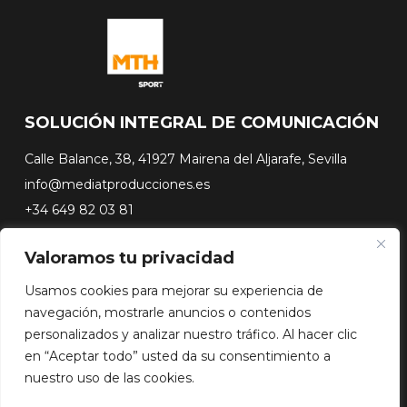
SOLUCIÓN INTEGRAL DE COMUNICACIÓN
Calle Balance, 38, 41927 Mairena del Aljarafe, Sevilla
info@mediatproducciones.es
+34 649 82 03 81
Valoramos tu privacidad
#FLASHSURFING
#CONEXIONSURFING
Usamos cookies para mejorar su experiencia de
A CONTRA PICO
navegación, mostrarle anuncios o contenidos
DOCUSERIES
personalizados y analizar nuestro tráfico. Al hacer clic
en “Aceptar todo” usted da su consentimiento a
nuestro uso de las cookies.
Copyright© 2026 Media Team Producciones - Reserved