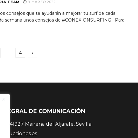
DIA TEAM
9 MARZO 2022
s consejos que te ayudarán a mejorar tu surf de cada
 Cada semana unos consejos de #CONEXIONSURFING Para
…
4
INTEGRAL DE COMUNICACIÓN
 38, 41927 Mairena del Aljarafe, Sevilla
roducciones.es