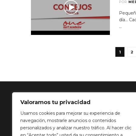
POR
ME
Pequeño
día...
...
1
2
Valoramos tu privacidad
SOLUCIÓN 
Usamos cookies para mejorar su experiencia de
navegación, mostrarle anuncios o contenidos
Calle Balance,
personalizados y analizar nuestro tráfico. Al hacer clic
info@mediatp
en “Aceptar todo” usted da su consentimiento a