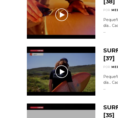
[38]
POR
ME
Pequeño
día...
...
SUR
[37]
POR
ME
Pequeño
día...
...
SUR
[35]