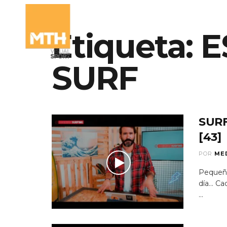
Etiqueta:
E
QUIÉNES SOMO
SURF
SUR
[43]
POR
ME
Pequeño
día...
...