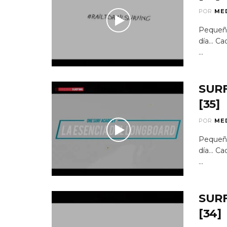
POR
ME
Pequeño
día...
...
SUR
[35]
POR
ME
Pequeño
día...
...
SUR
[34]