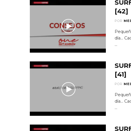
SUR
[42]
POR
ME
Pequeño
día...
...
SUR
[41]
POR
ME
Pequeño
día...
...
SUR