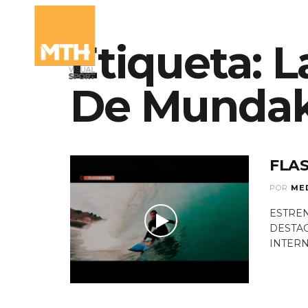
Etiqueta:
L
QUIÉNES SOMO
De Munda
FLAS
POR
ME
ESTREN
DESTAC
INTERN