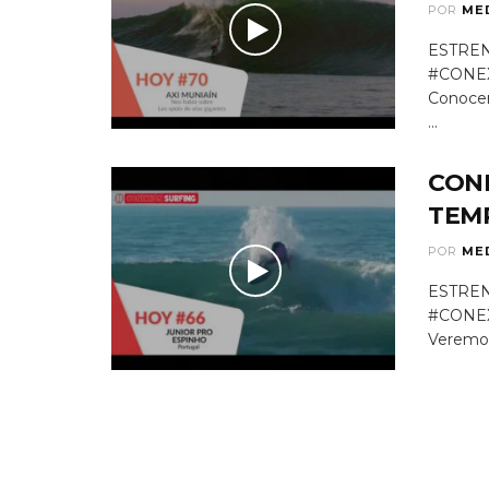
POR
ME
ESTRE
#CONE
Conocer
...
CON
TEM
POR
ME
ESTREN
#CONE
Veremos