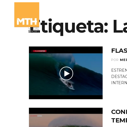
Etiqueta:
QUIÉN
L
FLA
POR
ME
ESTREN
DESTAC
INTERN
CON
TEM