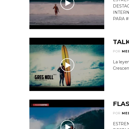
DESTAC
INTER
PARA #
TALK
POR
ME
La leyen
Crescent 
FLAS
POR
ME
ESTREN