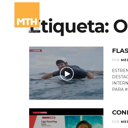
Etiqueta:
O
QUIÉNES SOMO
FLAS
POR
ME
ESTREN
DESTAC
INTER
PARA #
CONE
POR
ME