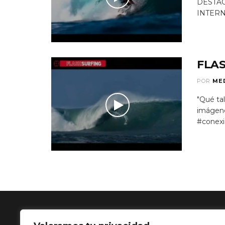
DESTAC
INTERN
FLAS
POR
ME
"Qué ta
imágene
#conexi