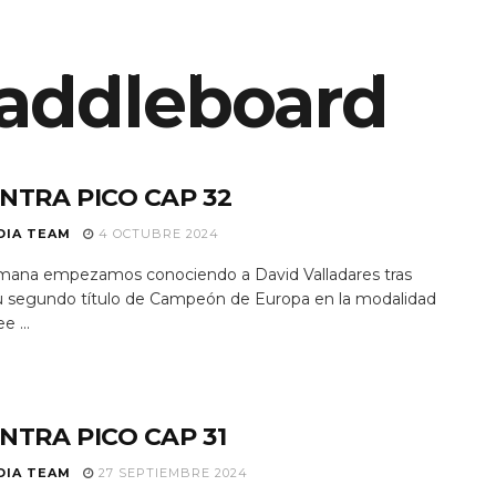
ES SOMOS
addleboard
EQUIPO
NOTICIAS
PROGRAMAS TV
NTRA PICO CAP 32
DIA TEAM
4 OCTUBRE 2024
mana empezamos conociendo a David Valladares tras
su segundo título de Campeón de Europa en la modalidad
 ...
NTRA PICO CAP 31
DIA TEAM
27 SEPTIEMBRE 2024