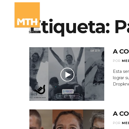
Etiqueta:
QUIÉN
P
A CO
POR
ME
Esta se
lograr 
Dropknee
A CO
POR
ME