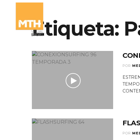
Etiqueta:
P
QUIÉNES SOMO
CON
POR
ME
ESTREN
TEMPO
CONTENI
FLA
POR
ME