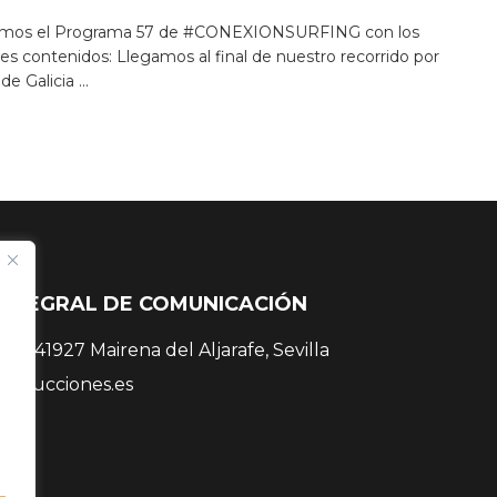
amos el Programa 57 de #CONEXIONSURFING con los
es contenidos: Llegamos al final de nuestro recorrido por
de Galicia ...
INTEGRAL DE COMUNICACIÓN
 38, 41927 Mairena del Aljarafe, Sevilla
roducciones.es
 81