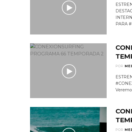
ESTREN
DESTAC
INTER
PARA #
CON
TEM
POR
ME
ESTREN
#CONE
Veremos
CON
TEM
POR
ME