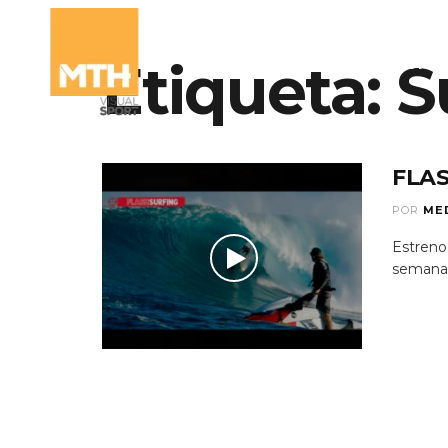
Etiqueta:
S
QUIÉNES SOMO
FLAS
POR
ME
Estreno
semana d