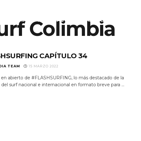
urf Colimbia
S
EQUIPO
NOTICIAS
PROGRAMAS TV
RAD
HSURFING CAPÍTULO 34
DIA TEAM
15 MARZO 2022
 en abierto de #FLASHSURFING, lo más destacado de la
el surf nacional e internacional en formato breve para ...