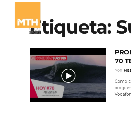
Etiqueta:
QUIÉN
S
PRO
70 
POR
ME
Como c
program
Vodafone