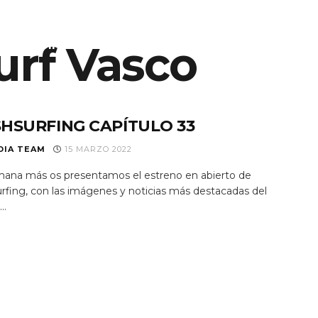
urf Vasco
S
EQUIPO
NOTICIAS
PROGRAMAS TV
RAD
HSURFING CAPÍTULO 33
DIA TEAM
15 MARZO 2022
ana más os presentamos el estreno en abierto de
urfing, con las imágenes y noticias más destacadas del
..