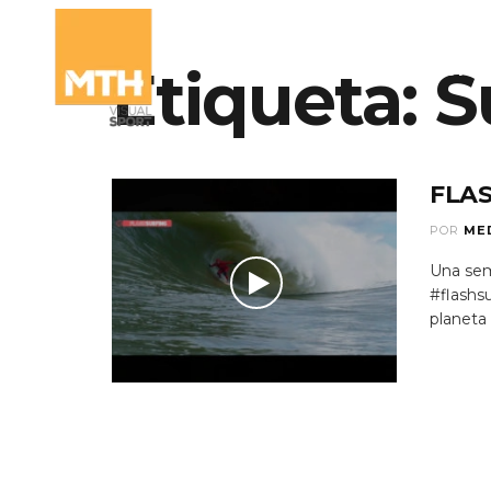
Etiqueta:
S
QUIÉNES SOMO
FLAS
POR
ME
Una sem
#flashs
planeta .