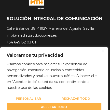
SOLUCIÓN INTEGRAL DE COMUNICACIÓN
Calle Balance, 38, 41927 Mairena del Aljarafe, Sevilla
info@mediatproducciones.es
+34 649 82 03 81
Valoramos tu privacidad
#FLASHSURFING
#CONEXIONSURFING
Usamos cookies para mejorar su experiencia de
A CONTRA PICO
navegación, mostrarle anuncios o contenidos
DOCUSERIES
personalizados y analizar nuestro tráfico. Al hacer clic
en “Aceptar todo” usted da su consentimiento a
nuestro uso de las cookies.
Copyright© 2026 Media Team Producciones - Reserved
Diseño web por
WebmasterPRO
PERSONALIZAR
RECHAZAR TODO
ACEPTAR TODO