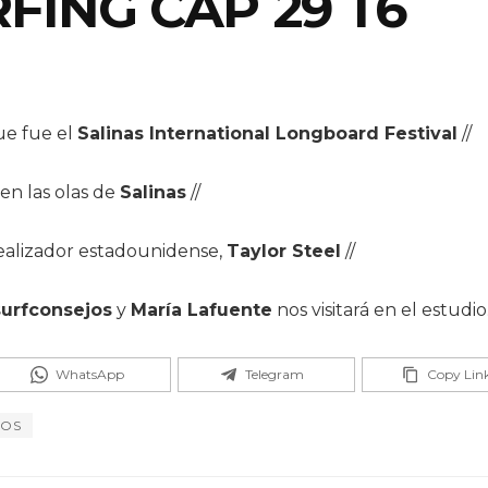
ING CAP 29 T6
ue fue el
Salinas International Longboard Festival
//
en las olas de
Salinas
//
ealizador estadounidense,
Taylor Steel
//
surfconsejos
y
María Lafuente
nos visitará en el estudi
WhatsApp
Telegram
Copy Lin
JOS