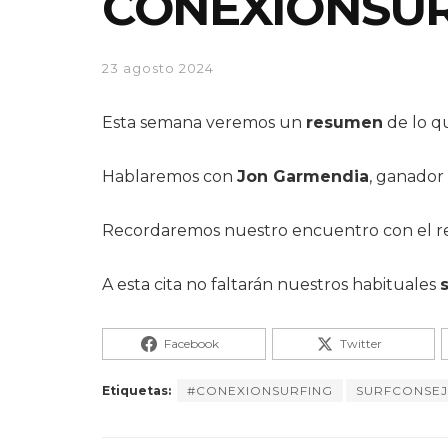
CONEXIONSURF
23 agosto 2024
Esta semana veremos un
resumen
de lo q
Hablaremos con
Jon Garmendia
, ganador 
Recordaremos nuestro encuentro con el r
A esta cita no faltarán nuestros habituales
Facebook
Twitter
Etiquetas:
#CONEXIONSURFING
SURFCONSE