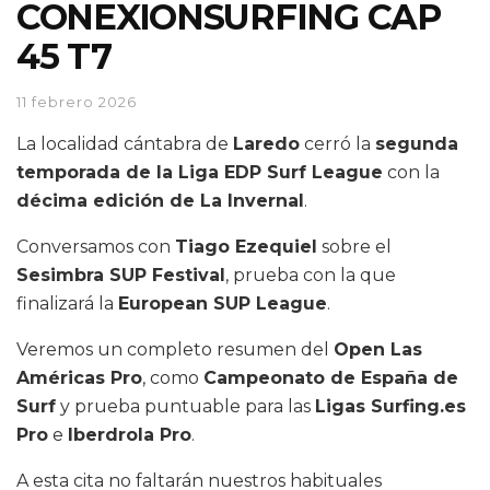
CONEXIONSURFING CAP
45 T7
11 febrero 2026
La localidad cántabra de
Laredo
cerró la
segunda
temporada de la Liga EDP Surf League
con la
décima edición de La Invernal
.
Conversamos con
Tiago Ezequiel
sobre el
Sesimbra SUP Festival
, prueba con la que
finalizará la
European SUP League
.
Veremos un completo resumen del
Open Las
Américas Pro
, como
Campeonato de España de
Surf
y prueba puntuable para las
Ligas Surfing.es
Pro
e
Iberdrola Pro
.
A esta cita no faltarán nuestros habituales