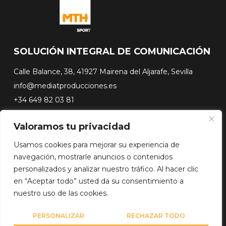
SOLUCIÓN INTEGRAL DE COMUNICACIÓN
Calle Balance, 38, 41927 Mairena del Aljarafe, Sevilla
info@mediatproducciones.es
+34 649 82 03 81
Valoramos tu privacidad
#FLASHSURFING
#CONEXIONSURFING
Usamos cookies para mejorar su experiencia de
A CONTRA PICO
navegación, mostrarle anuncios o contenidos
DOCUSERIES
personalizados y analizar nuestro tráfico. Al hacer clic
en “Aceptar todo” usted da su consentimiento a
nuestro uso de las cookies.
Copyright© 2026 Media Team Producciones - Reserved
Diseño web por
WebmasterPRO
PERSONALIZAR
RECHAZAR TODO