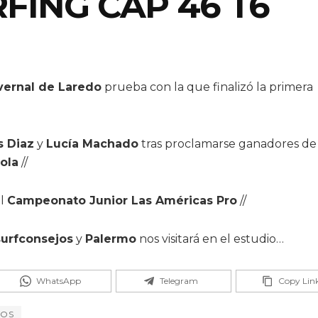
FING CAP 46 T6
vernal de Laredo
prueba con la que finalizó la primera
s Diaz
y
Lucía Machado
tras proclamarse ganadores de 
ola
//
el
Campeonato Junior Las Américas Pro
//
surfconsejos
y
Palermo
nos visitará en el estudio…
WhatsApp
Telegram
Copy Lin
JOS