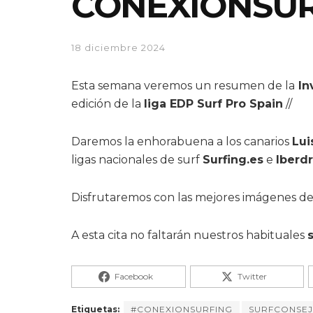
CONEXIONSUR
18 diciembre 2024
Esta semana veremos un resumen de la
In
edición de la
liga EDP Surf Pro Spain
//
Daremos la enhorabuena a los canarios
Lui
ligas nacionales de surf
Surfing.es
e
Iberdr
Disfrutaremos con las mejores imágenes d
A esta cita no faltarán nuestros habituales
Facebook
Twitter
Etiquetas:
#CONEXIONSURFING
SURFCONSE