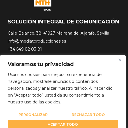
SOLUCIÓN INTEGRAL DE COMUNICACIÓN
Calle Balance, 38, 41927 Mairena del Aljarafe, Sevilla
info@mediatproducciones.es
+34 649 82 03 81
Valoramos tu privacidad
#FLASHSURFING
#CONEXIONSURFING
Usamos cookies para mejorar su experiencia de
A CONTRA PICO
navegación, mostrarle anuncios o contenidos
DOCUSERIES
personalizados y analizar nuestro tráfico. Al hacer clic
en “Aceptar todo” usted da su consentimiento a
nuestro uso de las cookies.
Copyright© 2026 Media Team Producciones - Reserved
Diseño web por
WebmasterPRO
PERSONALIZAR
RECHAZAR TODO
ACEPTAR TODO