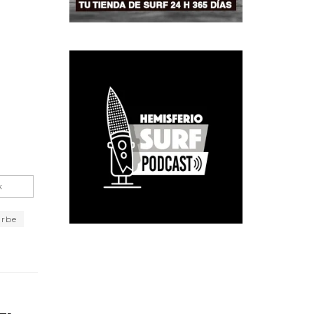
k
arbe