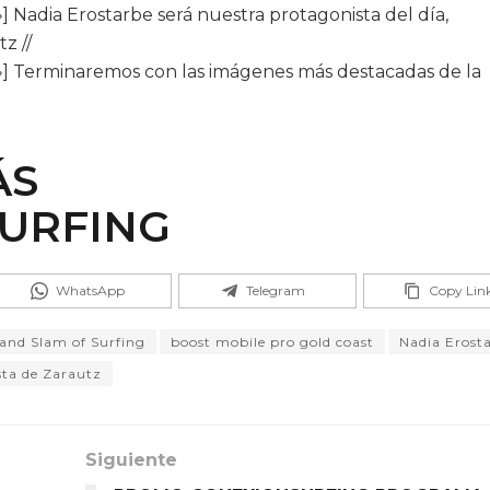
] Nadia Erostarbe será nuestra protagonista del día,
z //
i»] Terminaremos con las imágenes más destacadas de la
ÁS
URFING
WhatsApp
Telegram
Copy Lin
and Slam of Surfing
boost mobile pro gold coast
Nadia Erost
sta de Zarautz
Siguiente