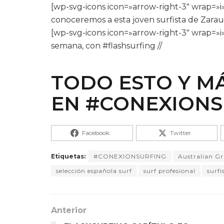
[wp-svg-icons icon=»arrow-right-3″ wrap=»i»
conoceremos a esta joven surfista de Zaraut
[wp-svg-icons icon=»arrow-right-3″ wrap=»
semana, con #flashsurfing //
TODO ESTO Y M
EN
#CONEXIONS
Facebook
Twitter
Etiquetas:
#CONEXIONSURFING
Australian Gr
selección española surf
surf profesional
surfi
Anterior