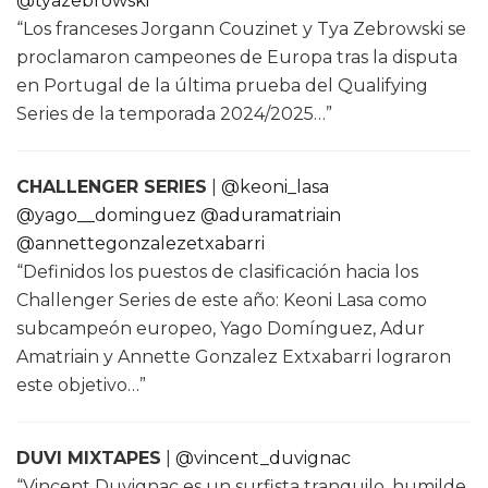
@tyazebrowski
“Los franceses Jorgann Couzinet y Tya Zebrowski se
proclamaron campeones de Europa tras la disputa
en Portugal de la última prueba del Qualifying
Series de la temporada 2024/2025…”
CHALLENGER SERIES
|
@keoni_lasa
@yago__dominguez
@aduramatriain
@annettegonzalezetxabarri
“Definidos los puestos de clasificación hacia los
Challenger Series de este año: Keoni Lasa como
subcampeón europeo, Yago Domínguez, Adur
Amatriain y Annette Gonzalez Extxabarri lograron
este objetivo…”
DUVI MIXTAPES
|
@vincent_duvignac
“Vincent Duvignac es un surfista tranquilo, humilde