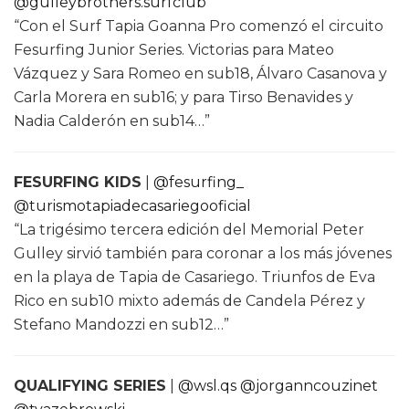
@gulleybrothers.surfclub
“Con el Surf Tapia Goanna Pro comenzó el circuito
Fesurfing Junior Series. Victorias para Mateo
Vázquez y Sara Romeo en sub18, Álvaro Casanova y
Carla Morera en sub16; y para Tirso Benavides y
Nadia Calderón en sub14…”
FESURFING KIDS
|
@fesurfing_
@turismotapiadecasariegooficial
“La trigésimo tercera edición del Memorial Peter
Gulley sirvió también para coronar a los más jóvenes
en la playa de Tapia de Casariego. Triunfos de Eva
Rico en sub10 mixto además de Candela Pérez y
Stefano Mandozzi en sub12…”
QUALIFYING SERIES
|
@wsl.qs
@jorganncouzinet