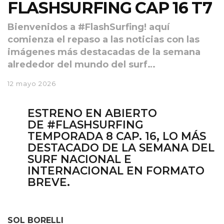
FLASHSURFING CAP 16 T7
Bienvenidos a #FlashSurfing! aquí
comienza el repaso a las noticias con las
imágenes más destacadas de la semana
alrededor del mundo del surf…
12 mayo 2026
ESTRENO EN ABIERTO
DE
#FLASHSURFING
TEMPORADA 8 CAP. 16
, LO MÁS
DESTACADO DE LA SEMANA DEL
SURF NACIONAL E
INTERNACIONAL EN FORMATO
BREVE.
SOL BORELLI