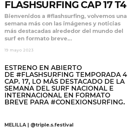
FLASHSURFING CAP 17 T4
Bienvenidos a #flashsurfing, volvemos una
semana más con las imágenes y noticias
más destacadas alrededor del mundo del
surf en formato breve…
19 mayo 2023
ESTRENO EN ABIERTO
DE
#FLASHSURFING TEMPORADA 4
CAP. 17
, LO MÁS DESTACADO DE LA
SEMANA DEL SURF NACIONAL E
INTERNACIONAL EN FORMATO
BREVE PARA
#CONEXIONSURFING.
MELILLA | @triple.s.festival