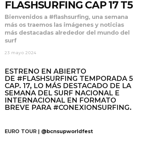
FLASHSURFING CAP 17 T5
Bienvenidos a #flashsurfing, una semana
más os traemos las imágenes y noticias
más destacadas alrededor del mundo del
surf
23 mayo 2024
ESTRENO EN ABIERTO
DE
#FLASHSURFING TEMPORADA 5
CAP. 17
, LO MÁS DESTACADO DE LA
SEMANA DEL SURF NACIONAL E
INTERNACIONAL EN FORMATO
BREVE PARA
#CONEXIONSURFING.
EURO TOUR |
@bcnsupworldfest