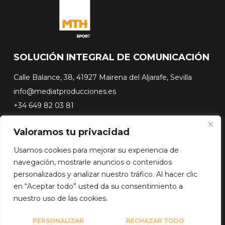
SOLUCIÓN INTEGRAL DE COMUNICACIÓN
Calle Balance, 38, 41927 Mairena del Aljarafe, Sevilla
info@mediatproducciones.es
+34 649 82 03 81
Valoramos tu privacidad
#FLASHSURFING
#CONEXIONSURFING
Usamos cookies para mejorar su experiencia de
A CONTRA PICO
navegación, mostrarle anuncios o contenidos
DOCUSERIES
personalizados y analizar nuestro tráfico. Al hacer clic
en “Aceptar todo” usted da su consentimiento a
nuestro uso de las cookies.
Copyright© 2026 Media Team Producciones - Reserved
Diseño web por
WebmasterPRO
PERSONALIZAR
RECHAZAR TODO