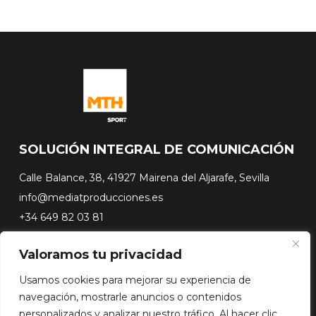
SOLUCIÓN INTEGRAL DE COMUNICACIÓN
Calle Balance, 38, 41927 Mairena del Aljarafe, Sevilla
info@mediatproducciones.es
+34 649 82 03 81
Valoramos tu privacidad
#FLASHSURFING
#CONEXIONSURFING
Usamos cookies para mejorar su experiencia de
A CONTRA PICO
navegación, mostrarle anuncios o contenidos
DOCUSERIES
personalizados y analizar nuestro tráfico. Al hacer clic