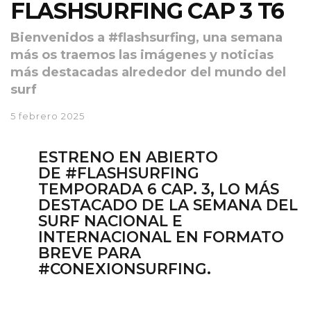
FLASHSURFING CAP 3 T6
Bienvenidos a #flashsurfing, una semana
más os traemos las imágenes y noticias
más destacadas alrededor del mundo del
surf
5 febrero 2025
ESTRENO EN ABIERTO
DE
#FLASHSURFING
TEMPORADA 6 CAP. 3
, LO MÁS
DESTACADO DE LA SEMANA DEL
SURF NACIONAL E
INTERNACIONAL EN FORMATO
BREVE PARA
#CONEXIONSURFING.