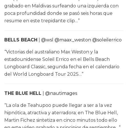
grabado en Maldivas surfeando una izquierda con
poca profundidad donde se pasó seis horas que
resume en este trepidante clip…”
BELLS BEACH
|
@wsl
@maax_weston
@soleilerrico
“Victorias del australiano Max Weston y la
estadounidense Soleil Errico en el Bells Beach
Longboard Classic, segunda fecha en el calendario
del World Longboard Tour 2025…”
THE BLUE HELL
|
@nautimages
“La ola de Teahupoo puede llegar a ser a la vez
hipnótica, atractiva y aterradora; en The Blue Hell,
Martin Fichez sintetiza en cinco minutos todo ello
en este video grabado a principios de septiembre…”