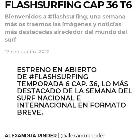
FLASHSURFING CAP 36 T6
Bienvenidos a #flashsurfing, una semana
más os traemos las imágenes y noticias
más destacadas alrededor del mundo del
surf
23 septiembre 2025
ESTRENO EN ABIERTO
DE
#FLASHSURFING
TEMPORADA 6 CAP. 36
, LO MÁS
DESTACADO DE LA SEMANA DEL
SURF NACIONAL E
INTERNACIONAL EN FORMATO
BREVE.
ALEXANDRA RINDER
|
@alexandrarinder