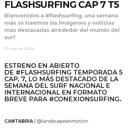
FLASHSURFING CAP 7 T5
Bienvenidos a #flashsurfing, una semana
más os traemos las imágenes y noticias
más destacadas alrededor del mundo del
surf
15 marzo 2024
ESTRENO EN ABIERTO
DE
#FLASHSURFING TEMPORADA 5
CAP. 7
, LO MÁS DESTACADO DE LA
SEMANA DEL SURF NACIONAL E
INTERNACIONAL EN FORMATO
BREVE PARA
#CONEXIONSURFING.
CANTABRIA
| @landscapesinmotion