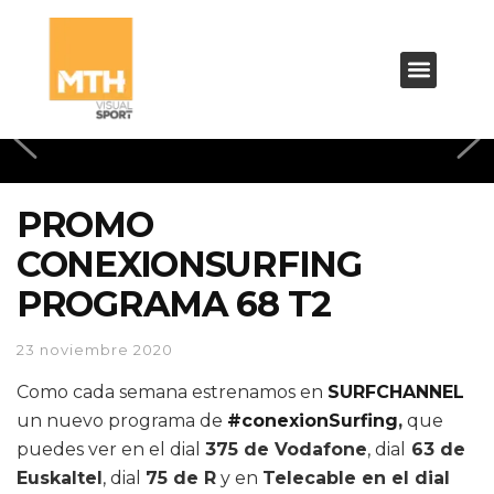
PROMO
CONEXIONSURFING
PROGRAMA 68 T2
23 noviembre 2020
Como cada semana estrenamos en
SURFCHANNEL
un nuevo programa de
#conexionSurfing
,
que
puedes ver en el dial
375 de Vodafone
, dial
63 de
Euskaltel
, dial
75 de R
y en
Telecable en el dial