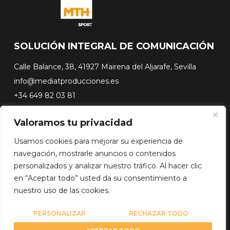
SOLUCIÓN INTEGRAL DE COMUNICACIÓN
Calle Balance, 38, 41927 Mairena del Aljarafe, Sevilla
info@mediatproducciones.es
+34 649 82 03 81
Valoramos tu privacidad
#FLASHSURFING
#CONEXIONSURFING
Usamos cookies para mejorar su experiencia de
A CONTRA PICO
navegación, mostrarle anuncios o contenidos
DOCUSERIES
personalizados y analizar nuestro tráfico. Al hacer clic
en “Aceptar todo” usted da su consentimiento a
nuestro uso de las cookies.
Copyright© 2026 Media Team Producciones - Reserved
Diseño web por
WebmasterPRO
PERSONALIZAR
RECHAZAR TODO