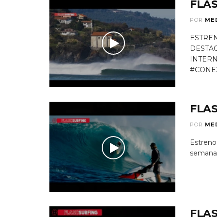
FLAS
POR
ME
ESTREN
DESTAC
INTER
#CONEX
FLAS
POR
ME
Estreno
semana d
FLAS