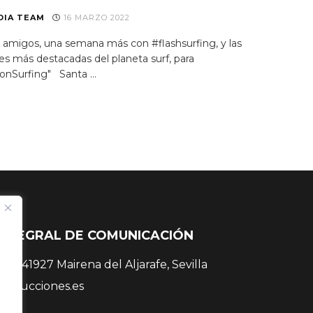
DIA TEAM
16 MARZO 2022
l amigos, una semana más con #flashsurfing, y las
s más destacadas del planeta surf, para
onSurfing" Santa ...
INTEGRAL DE COMUNICACIÓN
 38, 41927 Mairena del Aljarafe, Sevilla
roducciones.es
 81