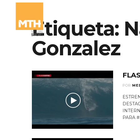
Etiqueta:
N
QUIÉNES SOMO
Gonzalez
FLAS
POR
ME
ESTREN
DESTAC
INTER
PARA #