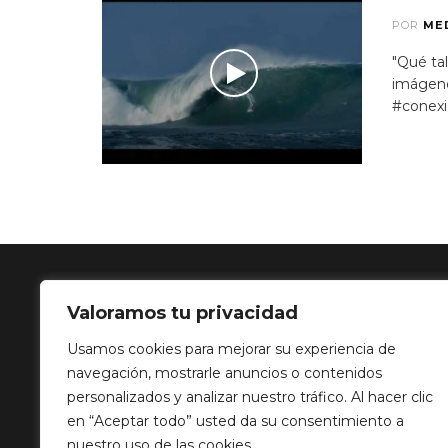
POR
ME
"Qué ta
imágene
#conexi
Valoramos tu privacidad
SOLUCIÓN 
Usamos cookies para mejorar su experiencia de
navegación, mostrarle anuncios o contenidos
Calle Balance,
personalizados y analizar nuestro tráfico. Al hacer clic
info@mediatp
en “Aceptar todo” usted da su consentimiento a
+34 649 82 03
nuestro uso de las cookies.