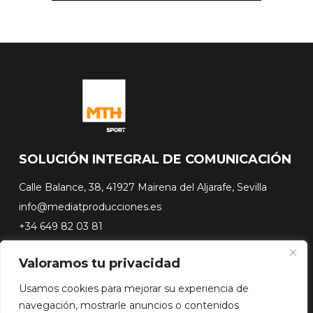
SOLUCIÓN INTEGRAL DE COMUNICACIÓN
Calle Balance, 38, 41927 Mairena del Aljarafe, Sevilla
info@mediatproducciones.es
+34 649 82 03 81
Valoramos tu privacidad
#FLASHSURFING
#CONEXIONSURFING
Usamos cookies para mejorar su experiencia de
A CONTRA PICO
navegación, mostrarle anuncios o contenidos