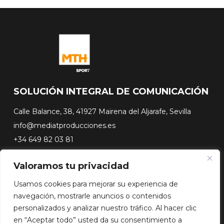
SOLUCIÓN INTEGRAL DE COMUNICACIÓN
Calle Balance, 38, 41927 Mairena del Aljarafe, Sevilla
info@mediatproducciones.es
+34 649 82 03 81
Valoramos tu privacidad
#FLASHSURFING
#CONEXIONSURFING
Usamos cookies para mejorar su experiencia de
A CONTRA PICO
navegación, mostrarle anuncios o contenidos
DOCUSERIES
personalizados y analizar nuestro tráfico. Al hacer clic
en “Aceptar todo” usted da su consentimiento a