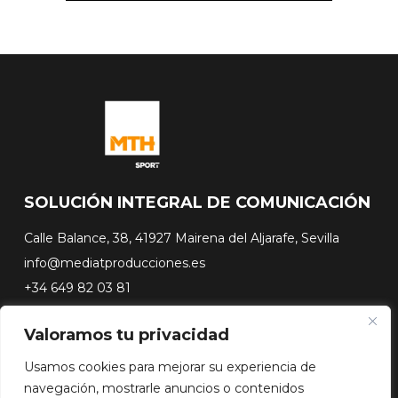
SOLUCIÓN INTEGRAL DE COMUNICACIÓN
Calle Balance, 38, 41927 Mairena del Aljarafe, Sevilla
info@mediatproducciones.es
+34 649 82 03 81
Valoramos tu privacidad
#FLASHSURFING
#CONEXIONSURFING
Usamos cookies para mejorar su experiencia de
A CONTRA PICO
navegación, mostrarle anuncios o contenidos