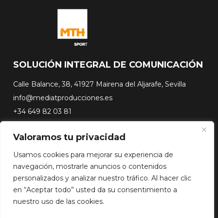
SOLUCIÓN INTEGRAL DE COMUNICACIÓN
Calle Balance, 38, 41927 Mairena del Aljarafe, Sevilla
info@mediatproducciones.es
+34 649 82 03 81
Valoramos tu privacidad
#FLASHSURFING
#CONEXIONSURFING
Usamos cookies para mejorar su experiencia de
A CONTRA PICO
navegación, mostrarle anuncios o contenidos
DOCUSERIES
personalizados y analizar nuestro tráfico. Al hacer clic
en “Aceptar todo” usted da su consentimiento a
nuestro uso de las cookies.
Copyright© 2026 Media Team Producciones - Reserved