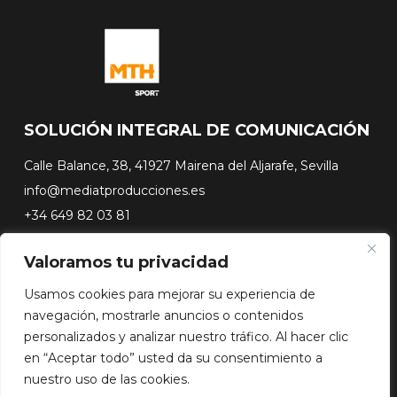
SOLUCIÓN INTEGRAL DE COMUNICACIÓN
Calle Balance, 38, 41927 Mairena del Aljarafe, Sevilla
info@mediatproducciones.es
+34 649 82 03 81
Valoramos tu privacidad
#FLASHSURFING
#CONEXIONSURFING
Usamos cookies para mejorar su experiencia de
A CONTRA PICO
navegación, mostrarle anuncios o contenidos
DOCUSERIES
personalizados y analizar nuestro tráfico. Al hacer clic
en “Aceptar todo” usted da su consentimiento a
nuestro uso de las cookies.