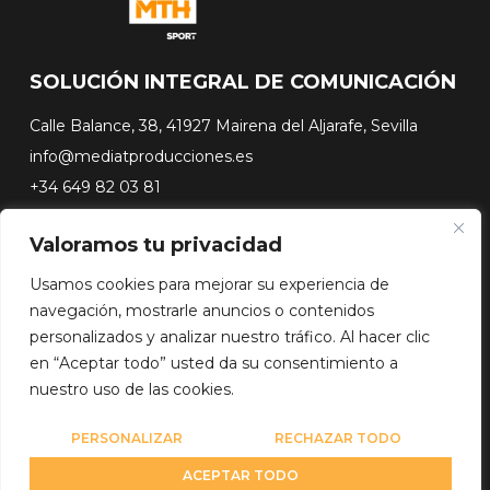
SOLUCIÓN INTEGRAL DE COMUNICACIÓN
Calle Balance, 38, 41927 Mairena del Aljarafe, Sevilla
info@mediatproducciones.es
+34 649 82 03 81
Valoramos tu privacidad
#FLASHSURFING
#CONEXIONSURFING
Usamos cookies para mejorar su experiencia de
A CONTRA PICO
navegación, mostrarle anuncios o contenidos
DOCUSERIES
personalizados y analizar nuestro tráfico. Al hacer clic
en “Aceptar todo” usted da su consentimiento a
nuestro uso de las cookies.
Copyright© 2026 Media Team Producciones - Reserved
Diseño web por
WebmasterPRO
PERSONALIZAR
RECHAZAR TODO
ACEPTAR TODO