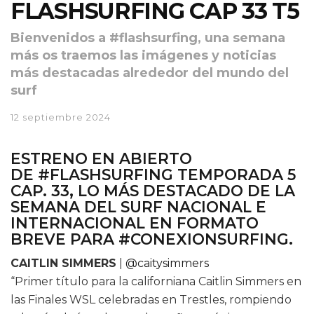
FLASHSURFING CAP 33 T5
Bienvenidos a #flashsurfing, una semana
más os traemos las imágenes y noticias
más destacadas alrededor del mundo del
surf
12 septiembre 2024
ESTRENO EN ABIERTO
DE
#FLASHSURFING TEMPORADA 5
CAP. 33
, LO MÁS DESTACADO DE LA
SEMANA DEL SURF NACIONAL E
INTERNACIONAL EN FORMATO
BREVE PARA
#CONEXIONSURFING.
CAITLIN SIMMERS
|
@caitysimmers
“Primer título para la californiana Caitlin Simmers en
las Finales WSL celebradas en Trestles, rompiendo