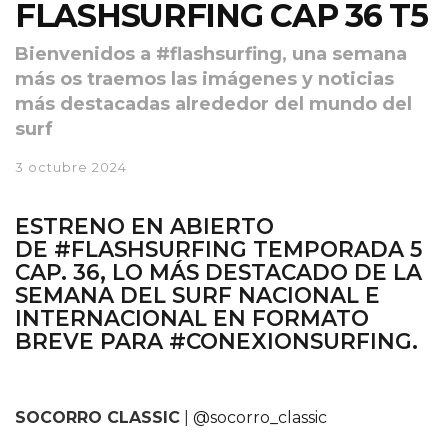
FLASHSURFING CAP 36 T5
Bienvenidos a #flashsurfing, una semana
más os traemos las imágenes y noticias
más destacadas alrededor del mundo del
surf
3 octubre 2024
ESTRENO EN ABIERTO
DE
#FLASHSURFING TEMPORADA 5
CAP. 36
, LO MÁS DESTACADO DE LA
SEMANA DEL SURF NACIONAL E
INTERNACIONAL EN FORMATO
BREVE PARA
#CONEXIONSURFING.
SOCORRO CLASSIC
|
@socorro_classic