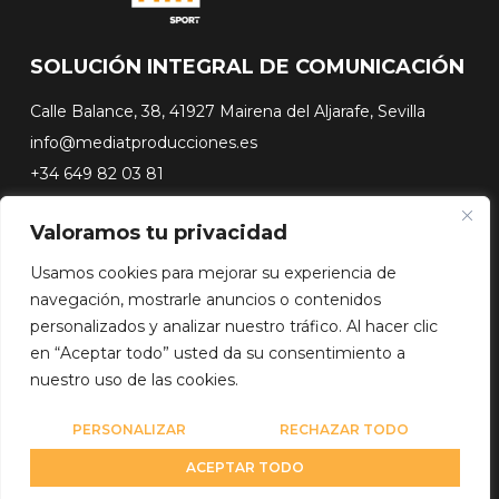
SOLUCIÓN INTEGRAL DE COMUNICACIÓN
Calle Balance, 38, 41927 Mairena del Aljarafe, Sevilla
info@mediatproducciones.es
+34 649 82 03 81
Valoramos tu privacidad
#FLASHSURFING
#CONEXIONSURFING
Usamos cookies para mejorar su experiencia de
A CONTRA PICO
navegación, mostrarle anuncios o contenidos
DOCUSERIES
personalizados y analizar nuestro tráfico. Al hacer clic
en “Aceptar todo” usted da su consentimiento a
nuestro uso de las cookies.
Copyright© 2026 Media Team Producciones - Reserved
Diseño web por
WebmasterPRO
PERSONALIZAR
RECHAZAR TODO
ACEPTAR TODO